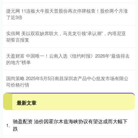
捷元网 11连板大牛股天普股份再次停牌核查！股价两个月涨
了近3倍
实倍网 美以双双缺席联大，马克龙引领“承认潮”，内塔尼亚
胡誓言报复
天盈财富 中国唯一！云南入选《纽约时报》2026年“最值得去
的地方”榜单
国尚策略 2025年5月5日南昌深圳农产品中心批发市场有限公
司价格行情
最新文章
驰盈配资 油价因霍尔木兹海峡协议有望达成而大幅下
1、
跌