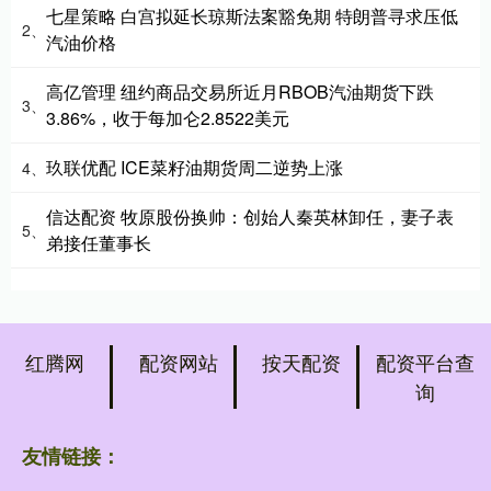
七星策略 白宫拟延长琼斯法案豁免期 特朗普寻求压低
2、
汽油价格
高亿管理 纽约商品交易所近月RBOB汽油期货下跌
3、
3.86%，收于每加仑2.8522美元
玖联优配 ICE菜籽油期货周二逆势上涨
4、
信达配资 牧原股份换帅：创始人秦英林卸任，妻子表
5、
弟接任董事长
红腾网
配资网站
按天配资
配资平台查
询
友情链接：