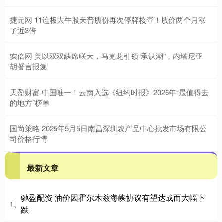
捷元网 11连板大牛股天普股份再次停牌核查！股价两个月涨
了近3倍
实倍网 美以双双缺席联大，马克龙引领“承认潮”，内塔尼亚
胡誓言报复
天盈财富 中国唯一！云南入选《纽约时报》2026年“最值得去
的地方”榜单
国尚策略 2025年5月5日南昌深圳农产品中心批发市场有限公
司价格行情
最新文章
驰盈配资 油价因霍尔木兹海峡协议有望达成而大幅下
1、
跌