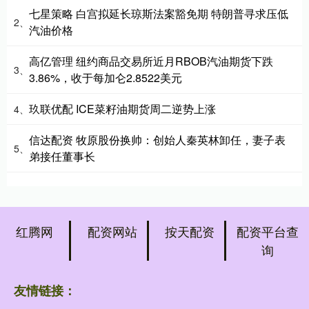
七星策略 白宫拟延长琼斯法案豁免期 特朗普寻求压低
2、
汽油价格
高亿管理 纽约商品交易所近月RBOB汽油期货下跌
3、
3.86%，收于每加仑2.8522美元
玖联优配 ICE菜籽油期货周二逆势上涨
4、
信达配资 牧原股份换帅：创始人秦英林卸任，妻子表
5、
弟接任董事长
红腾网
配资网站
按天配资
配资平台查
询
友情链接：