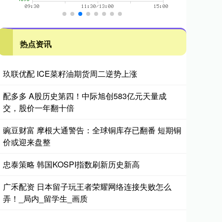
热点资讯
玖联优配 ICE菜籽油期货周二逆势上涨
配多多 A股历史第四！中际旭创583亿元天量成
交，股价一年翻十倍
豌豆财富 摩根大通警告：全球铜库存已翻番 短期铜
价或迎来盘整
忠泰策略 韩国KOSPI指数刷新历史新高
广禾配资 日本留子玩王者荣耀网络连接失败怎么
弄！_局内_留学生_画质