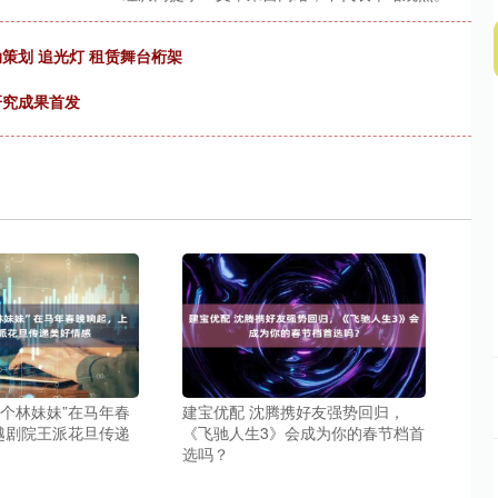
策划 追光灯 租赁舞台桁架
研究成果首发
下个林妹妹”在马年春
建宝优配 沈腾携好友强势回归，
越剧院王派花旦传递
《飞驰人生3》会成为你的春节档首
选吗？