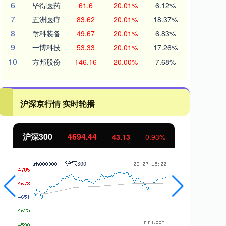
6
毕得医药
61.6
20.01%
6.12%
7
五洲医疗
83.62
20.01%
18.37%
8
耐科装备
49.67
20.01%
6.83%
9
一博科技
53.33
20.01%
17.26%
10
方邦股份
146.16
20.00%
7.68%
沪深京行情 实时轮播
北证50
1134.24
创
11.37
1.01%