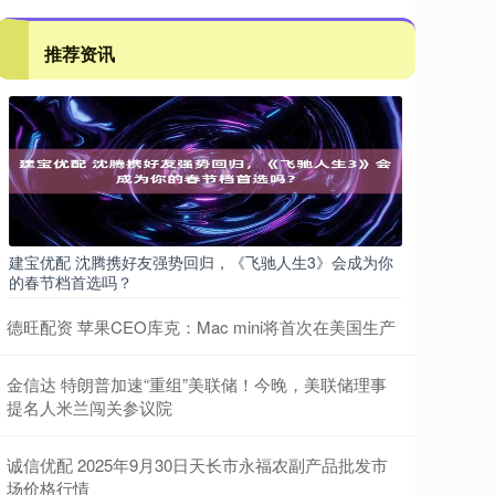
推荐资讯
建宝优配 沈腾携好友强势回归，《飞驰人生3》会成为你
的春节档首选吗？
德旺配资 苹果CEO库克：Mac mini将首次在美国生产
金信达 特朗普加速“重组”美联储！今晚，美联储理事
提名人米兰闯关参议院
诚信优配 2025年9月30日天长市永福农副产品批发市
场价格行情