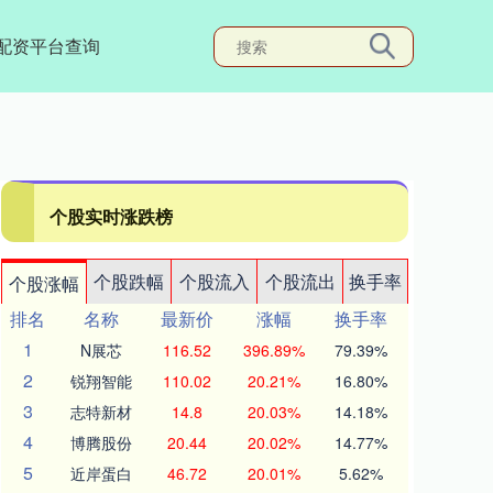
配资平台查询
个股实时涨跌榜
个股跌幅
个股流入
个股流出
换手率
个股涨幅
排名
名称
最新价
涨幅
换手率
1
N展芯
116.52
396.89%
79.39%
2
锐翔智能
110.02
20.21%
16.80%
3
志特新材
14.8
20.03%
14.18%
4
博腾股份
20.44
20.02%
14.77%
5
近岸蛋白
46.72
20.01%
5.62%