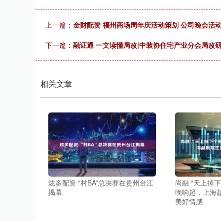
上一篇：
金财配资 福州商场周年庆活动策划 公司晚会活动
下一篇：
融证通 一文读懂局改|中装协住宅产业分会局改
相关文章
炫多配资 “村BA”总决赛在贵州台江
尚融 “天上掉
揭幕
晚响起，上海
美好情感