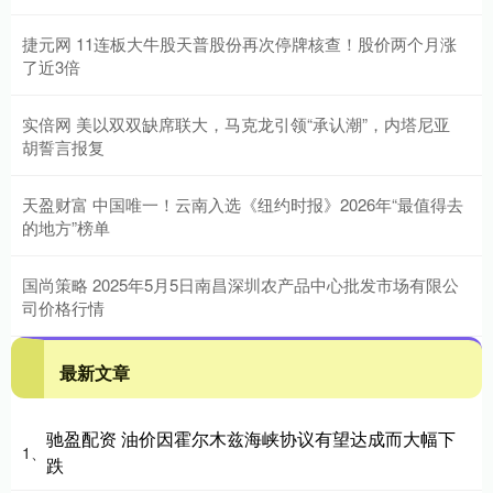
捷元网 11连板大牛股天普股份再次停牌核查！股价两个月涨
了近3倍
实倍网 美以双双缺席联大，马克龙引领“承认潮”，内塔尼亚
胡誓言报复
天盈财富 中国唯一！云南入选《纽约时报》2026年“最值得去
的地方”榜单
国尚策略 2025年5月5日南昌深圳农产品中心批发市场有限公
司价格行情
最新文章
驰盈配资 油价因霍尔木兹海峡协议有望达成而大幅下
1、
跌