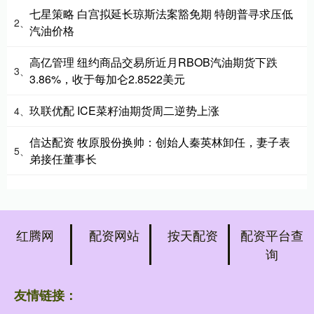
七星策略 白宫拟延长琼斯法案豁免期 特朗普寻求压低
2、
汽油价格
高亿管理 纽约商品交易所近月RBOB汽油期货下跌
3、
3.86%，收于每加仑2.8522美元
玖联优配 ICE菜籽油期货周二逆势上涨
4、
信达配资 牧原股份换帅：创始人秦英林卸任，妻子表
5、
弟接任董事长
红腾网
配资网站
按天配资
配资平台查
询
友情链接：