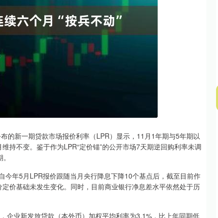
深证成指
14144.20
47%
258.49
1.86%
的新一期贷款市场报价利率（LPR）显示，11月1年期与5年期以
个月维持不变。鉴于作为LPR“定价锚”的公开市场7天期逆回购利率未调
期。
今年5月LPR报价跟随当月央行降息下降10个基点后，截至目前作
报价定价基础未发生变化。同时，目前商业银行净息差水平依然处于历
企业新发放贷款（本外币）加权平均利率为3.1%，比上年同期低