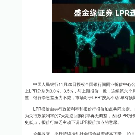
上证指数
3878.43
.00
2.60%
56.15
1.
中国人民银行11月20日授权全国银行间同业拆借中心公布
上LPR分别为3.0%、3.5%，与上期报价一致，连续第六
整，银行净息差压力不减，市场对于LPR“按兵不动”早有预
LPR报价由央行政策利率和报价行报价加点共同决定。自
为央行政策利率的7天期逆回购利率再无调整，因此LPR
史低点，报价行缺乏主动下调LPR报价加点的意愿。
今年以来，央行持续推动社会综合融资成本下降。10月，