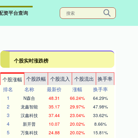
配资平台查询
个股实时涨跌榜
个股跌幅
个股流入
个股流出
换手率
个股涨幅
排名
名称
最新价
涨幅
换手率
1
N森合
48.31
66.24%
64.29%
2
龙鑫智能
35.17
29.97%
47.98%
3
汉鑫科技
37.44
23.04%
33.62%
4
新开普
10.07
20.02%
8.66%
5
万集科技
24.88
20.02%
15.81%