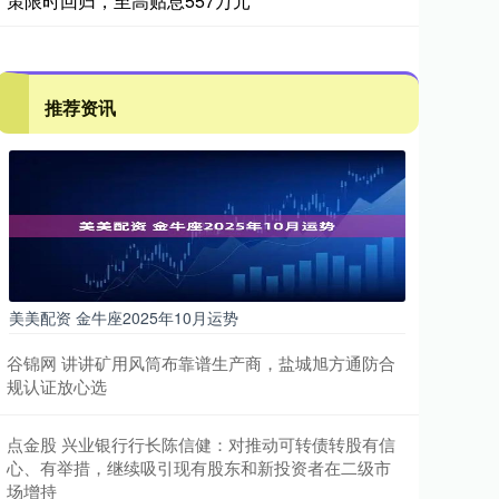
策限时回归，至高贴息557万元
推荐资讯
美美配资 金牛座2025年10月运势
谷锦网 讲讲矿用风筒布靠谱生产商，盐城旭方通防合
规认证放心选
点金股 兴业银行行长陈信健：对推动可转债转股有信
心、有举措，继续吸引现有股东和新投资者在二级市
场增持