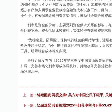
约40个基点；个人住房新发放贷款（本外币）加权平均利率
逐步有序加入明示企业贷款综合融资成本试点工作，目前，
小企业，有效保障金融消费者知情权，推动社会综合融资成
利率是资金的价格，主要受到资金供求关系的影响，有业
件比较宽松、资金供给比较充裕，实体经济有效融资需求得
“为稳息差、防风险，保持银行经营的可持续性，近期有
价逐步趋于稳定。”民生银行首席经济学家温彬指出，后续
工具、明示综合成本等来实现。
央行近日发布的《2025年第三季度中国货币政策执行报
引导，完善市场化利率形成传导机制。持续改革完善贷款市场
场利率水平。
上一篇：
锦鲤配资 再度交锋! 美方对中国公民下狠手, 关
下一篇：
忆融速配 传音控股2025年归母净利润下降53.43%