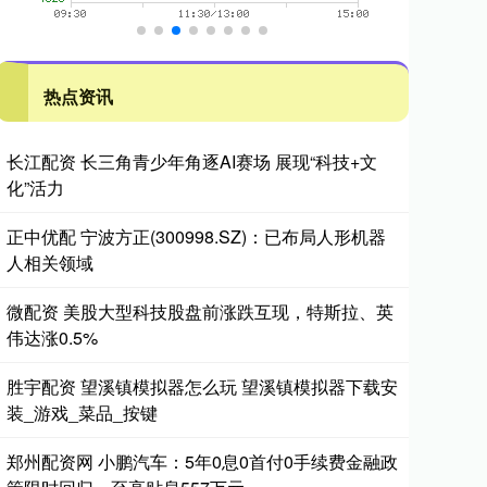
热点资讯
长江配资 长三角青少年角逐AI赛场 展现“科技+文
化”活力
正中优配 宁波方正(300998.SZ)：已布局人形机器
人相关领域
微配资 美股大型科技股盘前涨跌互现，特斯拉、英
伟达涨0.5%
胜宇配资 望溪镇模拟器怎么玩 望溪镇模拟器下载安
装_游戏_菜品_按键
郑州配资网 小鹏汽车：5年0息0首付0手续费金融政