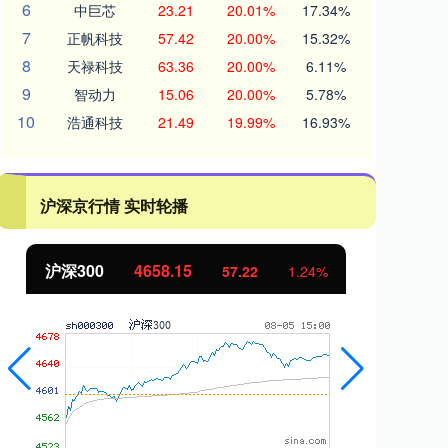
6
中巨芯
23.21
20.01%
17.34%
7
正帆科技
57.42
20.00%
15.32%
8
天禄科技
63.36
20.00%
6.11%
9
智动力
15.06
20.00%
5.78%
10
浩通科技
21.49
19.99%
16.93%
沪深京行情 实时轮播
沪深300
4658.15
北
57.22
1.24%