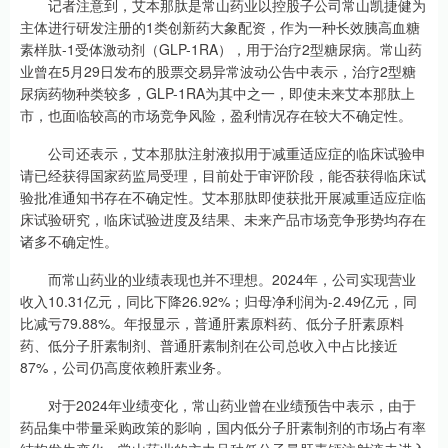
记者注意到，艾本那肽是常山药业以控股子公司常山凯捷健为
主体进行研发注册的1类创新药大象配资，作为一种长效胰高血糖
素样肽-1受体激动剂（GLP-1RA），用于治疗2型糖尿病。常山药
业曾在5月29日发布的股票交易异常波动公告中表示，治疗2型糖
尿病药物种类较多，GLP-1RA为其中之一，即使未来艾本那肽上
市，也面临较高的市场竞争风险，盈利情况存在较大不确定性。
公司还表示，艾本那肽注射液拟用于减重适应症的临床试验申
请已经获得国家药监局受理，目前处于审评阶段，能否获得临床试
验批准通知书存在不确定性。艾本那肽即使获批开展减重适应症临
床试验研究，临床试验进度及结果、未来产品市场竞争形势均存在
诸多不确定性。
而常山药业的业绩表现也并不理想。2024年，公司实现营业
收入10.31亿元，同比下降26.92%；归母净利润为-2.49亿元，同
比减亏79.88%。年报显示，普通肝素原料药、低分子肝素原料
药、低分子肝素制剂、普通肝素制剂在公司总收入中占比接近
87%，公司仍高度依赖肝素业务。
对于2024年业绩变化，常山药业曾在业绩预告中表示，由于
药品集中带量采购政策的影响，国内低分子肝素制剂的市场占有率